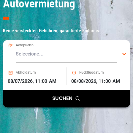
Autovermietung
Keine versteckten Gebühren, garantierte Endpreis
Aeropuerto
Abholdatum
Rückflugdatum
SUCHEN