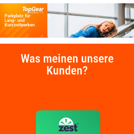
Parkplatz für
Lang- und
Kurzzeitparken
Was meinen unsere
Kunden?